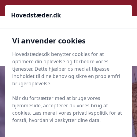
Hovedstæder.dk
Hovedstæder.dk
Hovedstæder.dk
Vi anvender cookies
Men
Søg
Søg
Hovedstæder.dk benytter cookies for at
optimere din oplevelse og forbedre vores
tjenester. Dette hjælper os med at tilpasse
indholdet til dine behov og sikre en problemfri
brugeroplevelse.
Udgivet i
Artikler og Guides på hovedstæder.dk
Når du fortsætter med at bruge vores
10 skjulte perler i Europas
hjemmeside, accepterer du vores brug af
hovedstæder, du ikke må gå glip
cookies. Læs mere i vores privatlivspolitik for at
af
forstå, hvordan vi beskytter dine data.