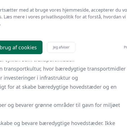
aris har planer om at gøre hele byen bilfri inden
ortsætter med at bruge vores hjemmeside, accepterer du v
men de er nødvendige for at nedbringe
s. Læs mere i vores privatlivspolitik for at forstå, hvordan vi
for byens beboere.
.
 transportmidler som cykler og elbiler. Flere byer
cykelinfrastruktur bliver stadig mere omfattende.
 brug af cookies
Jeg afviser
Pr
g byen har investeret i cykelstier og
g af cyklen som transportmiddel.
en transportkultur, hvor bæredygtige transportmidler
r investeringer i infrastruktur og
gt for at skabe bæredygtige hovedstæder og en
 og bevarer grønne områder til gavn for miljøet
 skabe og bevare bæredygtige hovedstæder. Ikke