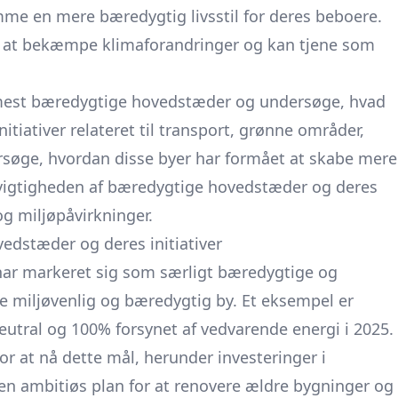
mme en mere bæredygtig livsstil for deres beboere.
for at bekæmpe klimaforandringer og kan tjene som
ns mest bæredygtige hovedstæder og undersøge, hvad
nitiativer relateret til transport, grønne områder,
rsøge, hvordan disse byer har formået at skabe mere
 vigtigheden af bæredygtige hovedstæder og deres
g miljøpåvirkninger.
dstæder og deres initiativer
har markeret sig som særligt bæredygtige og
ere miljøvenlig og bæredygtig by. Et eksempel er
utral og 100% forsynet af vedvarende energi i 2025.
for at nå dette mål, herunder investeringer i
en ambitiøs plan for at renovere ældre bygninger og