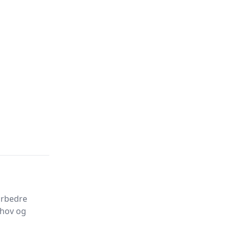
orbedre
ehov og