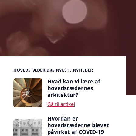
Sidebar
HOVEDSTÆDER.DKS NYESTE NYHEDER
Hvad kan vi lære af
hovedstædernes
arkitektur?
Gå til artikel
Hvordan er
hovedstæderne blevet
påvirket af COVID-19