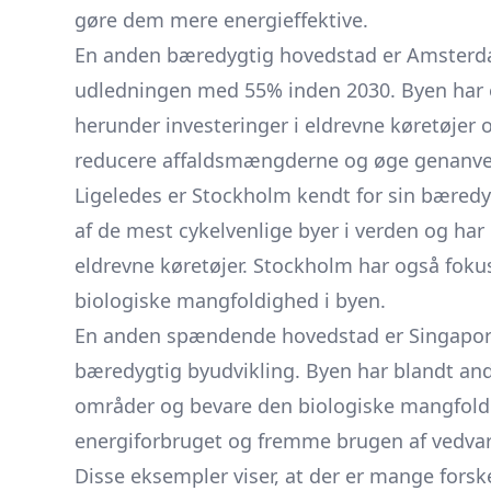
gøre dem mere energieffektive.
En anden bæredygtig hovedstad er Amsterda
udledningen med 55% inden 2030. Byen har en
herunder investeringer i eldrevne køretøjer o
reducere affaldsmængderne og øge genanve
Ligeledes er Stockholm kendt for sin bæredyg
af de mest cykelvenlige byer i verden og har 
eldrevne køretøjer. Stockholm har også fok
biologiske mangfoldighed i byen.
En anden spændende hovedstad er Singapore, 
bæredygtig byudvikling. Byen har blandt an
områder og bevare den biologiske mangfoldig
energiforbruget og fremme brugen af vedvar
Disse eksempler viser, at der er mange fors