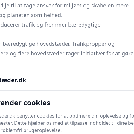
ilje til at tage ansvar for miljøet og skabe en mere
 og planeten som helhed.
educerer trafik og fremmer bæredygtige
for bæredygtige hovedstæder. Trafikpropper og
ere og flere hovedstæder tager initiativer for at gøre
ikken på er at tilskynde til brug af kollektiv
tæder.dk
 offentligt transportsystem, der inkluderer busser,
et godt eksempel på en by, der har gjort det nemt
vender cookies
ansport. Byen har mere end 400 kilometer cykelstier
er. Resultatet er en by med mindre trafikpropper og
er.dk benytter cookies for at optimere din oplevelse og f
nester. Dette hjælper os med at tilpasse indholdet til dine b
r at reducere biltrafikken. Madrid har indført et
problemfri brugeroplevelse.