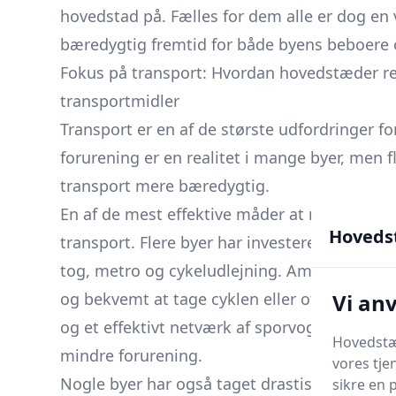
hovedstad på. Fælles for dem alle er dog en v
bæredygtig fremtid for både byens beboere
Fokus på transport: Hvordan hovedstæder r
transportmidler
Transport er en af de største udfordringer 
forurening er en realitet i mange byer, men fl
transport mere bæredygtig.
En af de mest effektive måder at reducere traf
Hoveds
transport. Flere byer har investeret i et godt
tog, metro og cykeludlejning. Amsterdam er 
Vi an
og bekvemt at tage cyklen eller offentlig tr
og et effektivt netværk af sporvogne og buss
Hovedstæd
mindre forurening.
vores tje
Nogle byer har også taget drastiske skridt fo
sikre en 