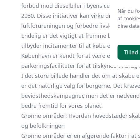
forbud mod dieselbiler i byens centrum, og P
Når du f
2030. Disse initiativer kan virke drastiske, 
af cookie
luftforureningen og forbedre livskvaliteten 
dine data
Endelig er det vigtigt at fremme bæredygtige
tilbyder incitamenter til at købe elbiler, og 
Tillad
København er kendt for at være en cykelby, o
parkeringsfaciliteter for at tilskynde til bru
I det store billede handler det om at skabe 
er det naturlige valg for borgerne. Det kræve
bevidsthedskampagner, men det er nødvendi
bedre fremtid for vores planet.
Grønne områder: Hvordan hovedstæder skaber
og befolkningen
Grønne områder er en afgørende faktor i at