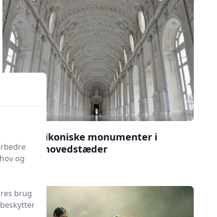
De mest ikoniske monumenter i
orbedre
verdens hovedstæder
ehov og
Læs mere
ores brug
 beskytter