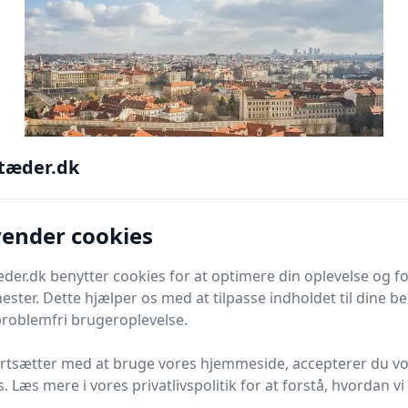
tæder.dk
vender cookies
Hvad gør en hovedstad til en
er.dk benytter cookies for at optimere din oplevelse og f
hovedstad? En dybdegående analyse
nester. Dette hjælper os med at tilpasse indholdet til dine b
Læs mere
problemfri brugeroplevelse.
ortsætter med at bruge vores hjemmeside, accepterer du v
s. Læs mere i vores privatlivspolitik for at forstå, hvordan vi
.