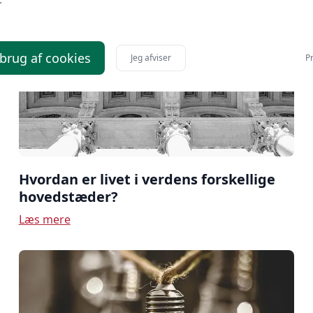
 brug af cookies
Jeg afviser
Pr
Hvordan er livet i verdens forskellige
hovedstæder?
Læs mere