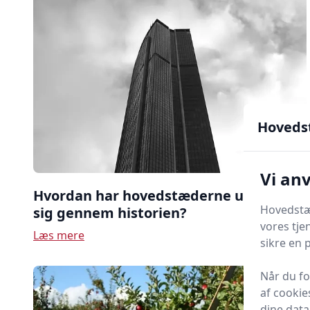
Hoveds
Vi an
Hvordan har hovedstæderne udviklet
Hovedstæd
sig gennem historien?
vores tje
Læs mere
sikre en 
Når du f
af cookie
dine data